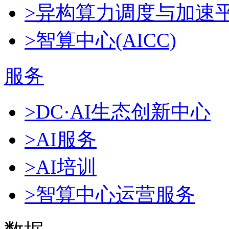
>异构算力调度与加速
>智算中心(AICC)
服务
>DC·AI生态创新中心
>AI服务
>AI培训
>智算中心运营服务