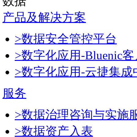
数据
产品及解决方案
>数据安全管控平台
>数字化应用-Blueni
>数字化应用-云捷集成
服务
>数据治理咨询与实施
>数据资产入表