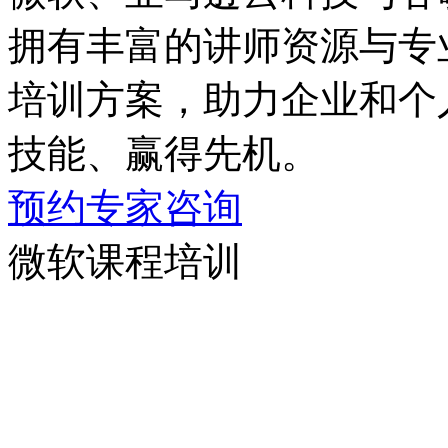
拥有丰富的讲师资源与专业
培训方案，助力企业和
技能、赢得先机。
预约专家咨询
微软课程培训