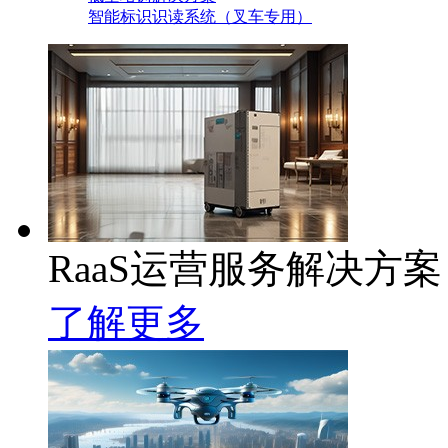
智能标识识读系统（叉车专用）
RaaS运营服务解决方案
了解更多