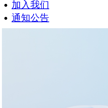
加入我们
通知公告