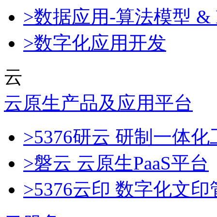
>数据应用-算法模型 & 
>数字化应用开发
云
云原生产品及应用平台
>5376研云 研制一
>磐云 云原生PaaS平台
>5376云印 数字化文