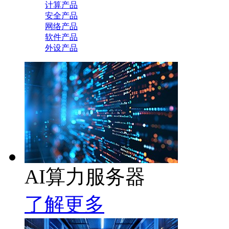
计算产品
安全产品
网络产品
软件产品
外设产品
AI算力服务器
了解更多