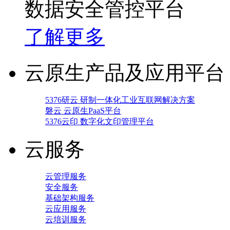
数据安全管控平台
了解更多
云原生产品及应用平台
5376研云 研制一体化工业互联网解决方案
磐云 云原生PaaS平台
5376云印 数字化文印管理平台
云服务
云管理服务
安全服务
基础架构服务
云应用服务
云培训服务