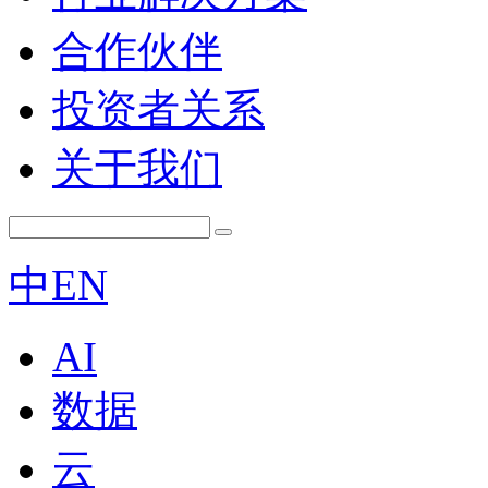
合作伙伴
投资者关系
关于我们
中
EN
AI
数据
云