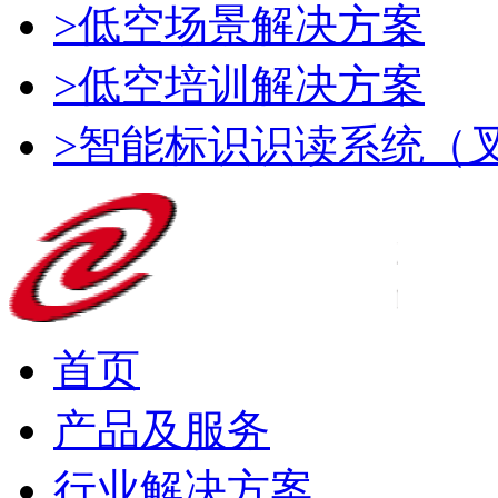
>低空场景解决方案
>低空培训解决方案
>智能标识识读系统（
首页
产品及服务
行业解决方案