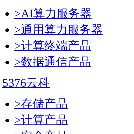
>AI算力服务器
>通用算力服务器
>计算终端产品
>数据通信产品
5376云科
>存储产品
>计算产品